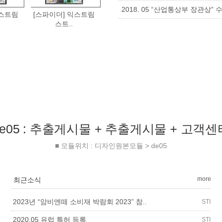
2018. 05 “산업통상부 장관상” 
익스트림
[스파이더] 익스트림
스트..
de05 : 추출게시물 + 추출게시물 + 고객센
■ 모듈위치 : 디자인원본모듈 > de05
more
최근소식
2023년 “암비엔떼 소비재 박람회 2023” 참..
STI
2020.05 유럽 특허 등록
STI