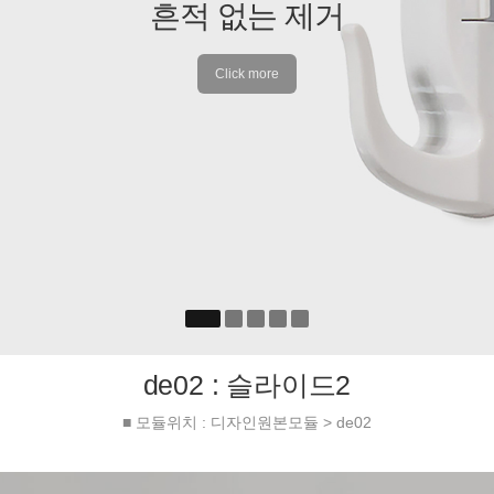
양면 접착 테이프
&
강력한
양면 접착 테이프
Click more
de02 : 슬라이드2
■ 모듈위치 : 디자인원본모듈 > de02