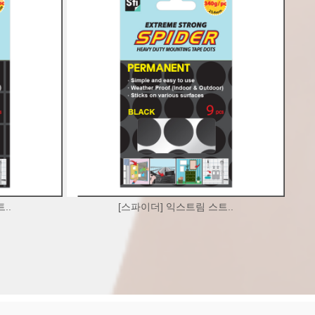
..
[스파이더] 익스트림 스트..