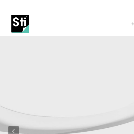
Previous
H
Previous